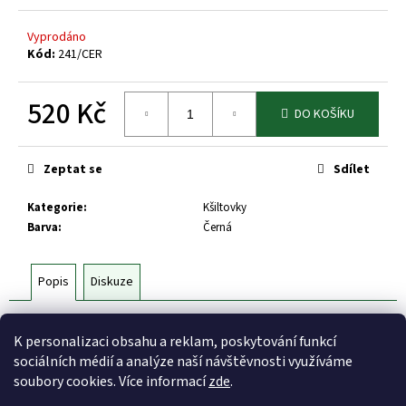
č
u
Vyprodáno
j
Kód:
241/CER
e
m
e
520 Kč
DO KOŠÍKU
Měrná
cena:
TRIČKO
BÍLÉ
Zeptat se
Sdílet
DĚTSKÉ
-
Kategorie
:
Kšiltovky
KLOKAN
Barva
:
Černá
GLITTER
NÁPIS
-
BOHEMIANS
Popis
Diskuze
ČERNÝ
469
100% Bavlna
Kč
K personalizaci obsahu a reklam, poskytování funkcí
sociálních médií a analýze naší návštěvnosti využíváme
Z
soubory cookies. Více informací
zde
.
á
Bohemians TJ