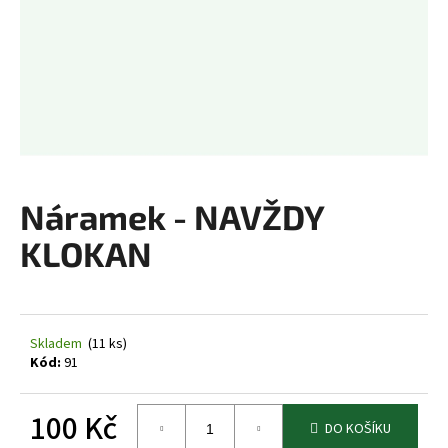
a
j
í
t
?
Náramek - NAVŽDY
HLEDAT
KLOKAN
D
o
Skladem
(11 ks)
p
Kód:
91
o
r
100 Kč
u
DO KOŠÍKU